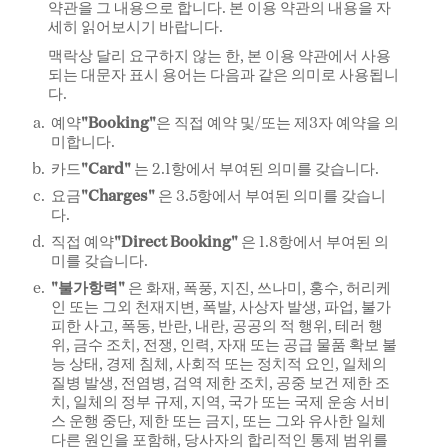
약관을 그 내용으로 합니다. 본 이용 약관의 내용을 자
세히 읽어보시기 바랍니다.
맥락상 달리 요구하지 않는 한, 본 이용 약관에서 사용
되는 대문자 표시 용어는 다음과 같은 의미로 사용됩니
다.
예약
"Booking"
은 직접 예약 및/또는 제3자 예약을 의
미합니다.
카드
"Card"
는 2.1항에서 부여된 의미를 갖습니다.
요금
"Charges"
은 3.5항에서 부여된 의미를 갖습니
다.
직접 예약
"Direct Booking"
은 1.8항에서 부여된 의
미를 갖습니다.
"불가항력"
은 화재, 폭풍, 지진, 쓰나미, 홍수, 허리케
인 또는 그외 천재지변, 폭발, 사상자 발생, 파업, 불가
피한 사고, 폭동, 반란, 내란, 공공의 적 행위, 테러 행
위, 금수 조치, 전쟁, 인력, 자재 또는 공급 물품 확보 불
능 상태, 경제 침체, 사회적 또는 정치적 요인, 일체의
질병 발생, 전염병, 검역 제한 조치, 공중 보건 제한 조
치, 일체의 정부 규제, 지역, 국가 또는 국제 운송 서비
스 운행 중단, 제한 또는 금지, 또는 그와 유사한 일체
다른 원인을 포함해, 당사자의 합리적인 통제 범위를