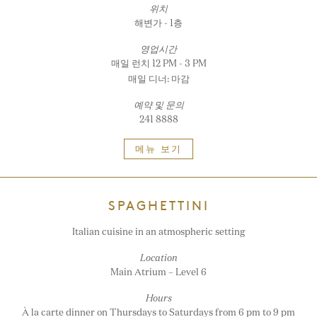
위치
해변가 - 1층
영업시간
매일 런치 12 PM - 3 PM
매일 디너: 마감
예약 및 문의
241 8888
메뉴 보기
SPAGHETTINI
Italian cuisine in an atmospheric setting
Location
Main Atrium – Level 6
Hours
À la carte dinner on Thursdays to Saturdays from 6 pm to 9 pm