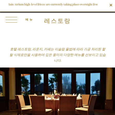
the Main Atrium high-level frieze are currently taking place overnight from 8 pm to 6 am. 
✕
레스토랑
호텔 레스토랑, 라운지, 카페는 이슬람 율법에 따라 가공 처리된 할
랄 식재료만을 사용하여 깊은 풍미의 다양한 메뉴를 선보이고 있습
니다.